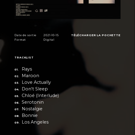
Date de sortie
2021-10-15
TÉLÉCHARGER LA POCHETTE
Format
Digital
TRACKLIST
Rays
Maroon
Love Actually
Don't Sleep
Chloé (Interlude)
Serotonin
Nostalgie
Bonnie
Los Angeles